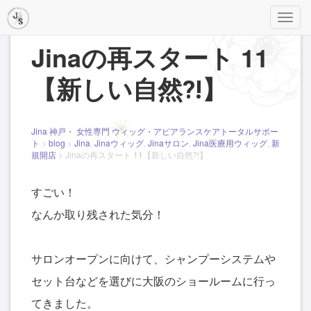
メ
ニ
Jinaの再スタート 11
ュ
ー
【新しい自然⁈】
Jina 神戸・ 女性専門 ウィッグ・アピアランスケアトータルサポー
ト
>
blog
>
Jina
,
Jinaウィッグ
,
Jinaサロン
,
Jina医療用ウィッグ
,
新
規開店
>
Jinaの再スタート 11【新しい自然⁈】
すごい！
なんか取り残された気分！
サロンオープンに向けて、シャンプーシステムや
セット台などを選びに大阪のショールームに行っ
てきました。